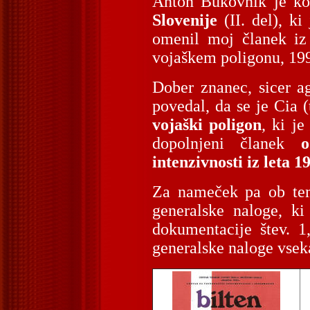
Anton Bukovnik je ko
Slovenije
(II. del), ki
omenil moj članek iz
vojaškem poligonu, 199
Dober znanec, sicer a
povedal, da se je Cia 
vojaški poligon
, ki je
dopolnjeni članek
o
intenzivnosti iz leta 1
Za nameček pa ob tem
generalske naloge, k
dokumentacije štev. 1
generalske naloge vseka