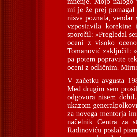
mnenje. Mojo nalogo 
mi je že prej pomagal 
nisva poznala, vendar s
vzpostavila korektne
sporočil: »Pregledal se
oceni z visoko oceno
Tomanović zaključil: »
pa potem popravite tek
oceni z odličnim. Mirno
V začetku avgusta 198
Med drugim sem prosil
odgovora nisem dobil.
ukazom generalpolkovn
za novega mentorja im
načelnik Centra za s
Radinoviću poslal pism