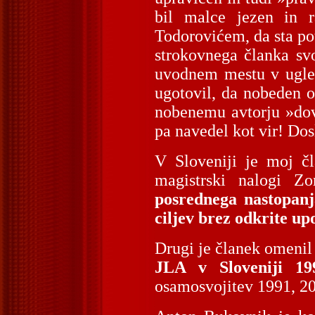
bil malce jezen in 
Todorovićem, da sta po
strokovnega članka svo
uvodnem mestu v ugled
ugotovil, da nobeden 
nobenemu avtorju »dovol
pa navedel kot vir! Dos
V Sloveniji je moj č
magistrski nalogi 
posrednega nastopanj
ciljev brez odkrite up
Drugi je članek omenil
JLA v Sloveniji 19
osamosvojitev 1991, 20