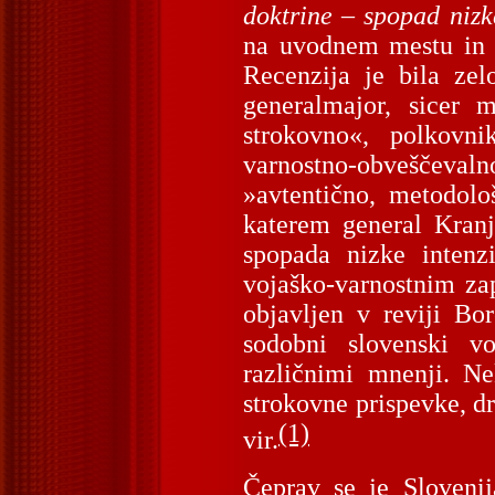
doktrine – spopad nizk
na uvodnem mestu in 
Recenzija je bila ze
generalmajor, sicer 
strokovno«, polkovni
varnostno-obveščeva
»avtentično, metodolo
katerem general Kran
spopada nizke intenz
vojaško-varnostnim z
objavljen v reviji Bo
sodobni slovenski vo
različnimi mnenji. Nek
strokovne prispevke, dr
(1)
vir.
Čeprav se je Sloveni