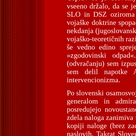
vseeno držalo, da se j
SLO in DSZ oziroma d
vojaške doktrine spopad
nekdanja (jugoslovansk
vojaško-teoretičnih raz
še vedno edino sprej
»zgodovinski odpad«
(odvračanju) sem izpust
sem delil napotke 
intervencionizma.
Po slovenski osamosvo
generalom in admira
posredujejo novoustan
zdela naloga zanimiva 
kopiji naloge (brez z
naslovih. Takrat Slove