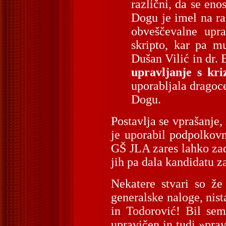
različni, da se en
Dogu je imel na ra
obveščevalne upr
skripto, kar pa m
Dušan Vilić in dr.
upravljanje s kri
uporabljala dragoce
Dogu.
Postavlja se vprašanje, 
je uporabil podpolkovn
GŠ JLA zares lahko zad
jih pa dala kandidatu z
Nekatere stvari so ž
generalske naloge, nist
in Todorović! Bil se
upravičen in tudi »pr