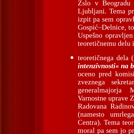
Zslo v Beogradu 
Ljubljani. Tema pr
izpit pa sem oprav
Gospić–Delnice, to
Uspešno opravljen 
teoretičnemu delu i
teoretičnega dela 
intenzivnosti« na 
oceno pred komisi
zveznega sekret
generalmajorja M
Varnostne uprave Z
Radovana Radinovi
(namesto umrlega
Centra). Tema teor
moral pa sem jo pr