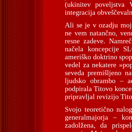
(ukinitev poveljstva
integracija obveščevaln
Ali se je v ozadju moj
ne vem natančno, vend
resne zadeve. Namreč
načela koncepcije S
ameriško doktrino spop
vedel za nekatere »po
seveda premišljeno na
ljudsko obrambo – a
podpirala Titovo konce
pripravljal revizijo T
Svojo teoretično nalo
generalmajorja – kon
zadolžena, da prispe