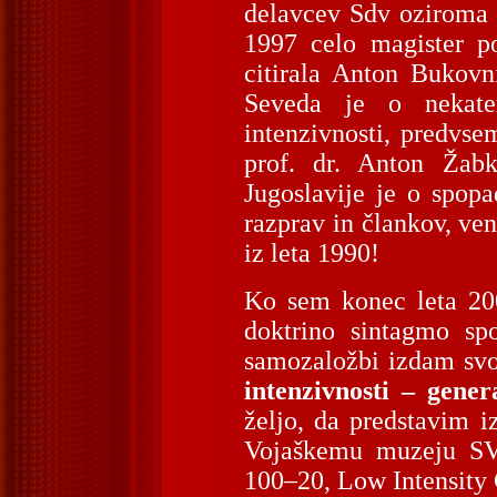
delavcev Sdv oziroma V
1997 celo magister po
citirala Anton Bukov
Seveda je o nekater
intenzivnosti, predvse
prof. dr. Anton Žabk
Jugoslavije je o spopa
razprav in člankov, ve
iz leta 1990!
Ko sem konec leta 200
doktrino sintagmo sp
samozaložbi izdam sv
intenzivnosti – gener
željo, da predstavim 
Vojaškemu muzeju SV 
100–20, Low Intensity 