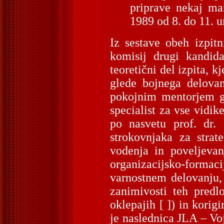
priprave nekaj ma
1989 od 8. do 11. 
Iz sestave obeh izpit
komisij drugi kandid
teoretični del izpita, k
glede bojnega delovan
pokojnim mentorjem ge
specialist za vse vidi
po nasvetu prof. dr.
strokovnjaka za strat
vodenja in poveljevan
organizacijsko-forma
varnostnem delovanju,
zanimivosti teh predl
oklepajih [ ]) in korig
je naslednica JLA – Voj