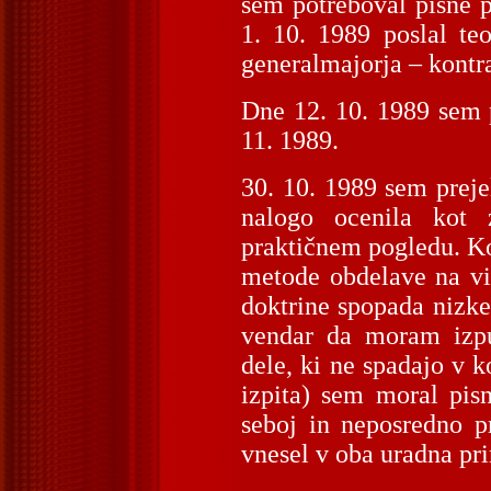
sem potreboval pisne 
1. 10. 1989 poslal te
generalmajorja – kontr
Dne 12. 10. 1989 sem p
11. 1989.
30. 10. 1989 sem preje
nalogo ocenila kot 
praktičnem pogledu. Kom
metode obdelave na vi
doktrine spopada nizke 
vendar da moram izpus
dele, ki ne spadajo v 
izpita) sem moral pisn
seboj in neposredno pr
vnesel v oba uradna pri