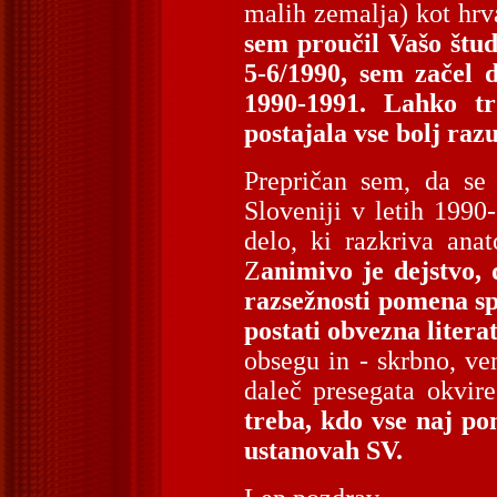
malih zemalja) kot hrv
sem proučil Vašo štud
5-6/1990, sem začel d
1990-1991. Lahko tr
postajala vse bolj raz
Prepričan sem, da se 
Sloveniji v letih 1990
delo, ki razkriva ana
Z
animivo je dejstvo, 
razsežnosti pomena sp
postati obvezna litera
obsegu in - skrbno, ven
daleč presegata okvir
treba, kdo vse naj po
ustanovah SV.