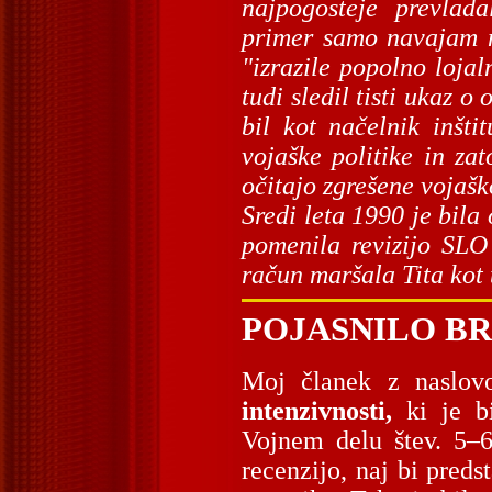
najpogosteje prevlada
primer samo navajam nj
"izrazile popolno loja
tudi sledil tisti ukaz 
bil kot načelnik inšti
vojaške politike in za
očitajo zgrešene vojašk
Sredi leta 1990 je bi
pomenila revizijo SL
račun maršala Tita kot
POJASNILO B
Moj članek z nasl
intenzivnosti,
ki je bi
Vojnem delu štev. 5–
recenzijo, naj bi preds