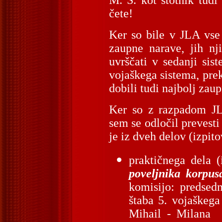
M. S. kot stotnik tudi
čete!
Ker so bile v JLA vse 
zaupne narave, jih nji
uvrščati v sedanji si
vojaškega sistema, prek
dobili tudi najbolj zau
Ker so z razpadom JLA
sem se odločil prevesti
je iz dveh delov (izpitov
praktičnega dela 
poveljnika korpus
komisijo: predsed
štaba 5. vojaškeg
Mihail - Milana P