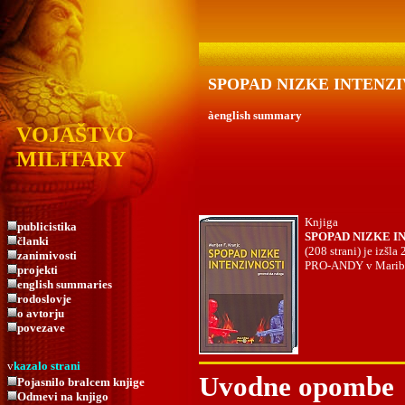
SPOPAD NIZKE INTENZ
à
english summary
VOJAŠTVO
MILITARY
Knjiga
publicistika
SPOPAD NIZKE I
članki
(208 strani) je izšla
zanimivosti
PRO-ANDY v Marib
projekti
english summaries
rodoslovje
o avtorju
povezave
v
kazalo strani
Uvodne opombe
Pojasnilo bralcem knjige
Odmevi na knjigo