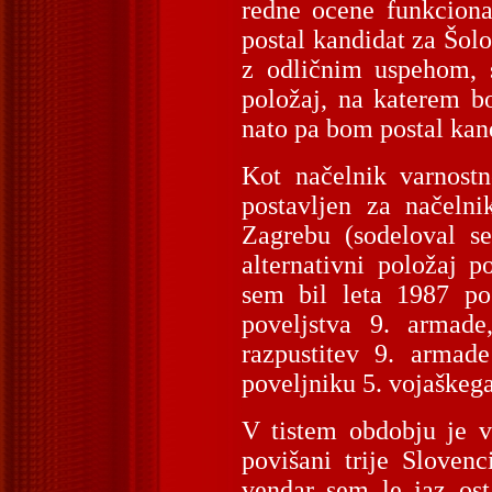
redne ocene funkciona
postal kandidat za Šol
z odličnim uspehom, s
položaj, na katerem b
nato pa bom postal kand
Kot načelnik varnost
postavljen za načeln
Zagrebu (sodeloval se
alternativni položaj p
sem bil leta 1987 po
poveljstva 9. armad
razpustitev 9. armad
poveljniku 5. vojaškeg
V tistem obdobju je ve
povišani trije Slovenc
vendar sem le jaz ost