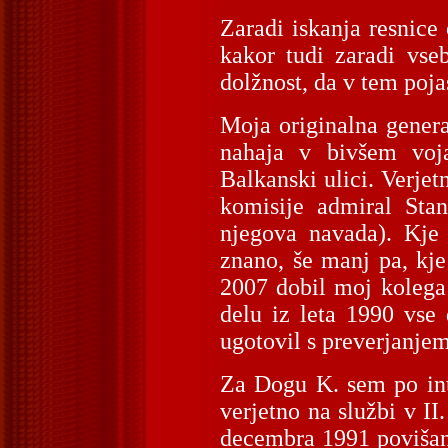
Zaradi iskanja resnice
kakor tudi zaradi vse
dolžnost, da v tem poj
Moja originalna genera
nahaja v bivšem voj
Balkanski ulici. Verjet
komisije admiral Stan
njegova navada). Kje 
znano, še manj pa, kje
2007 dobil moj kolega
delu iz leta 1990 vse
ugotovil s preverjanjem
Za Dogu K. sem po inte
verjetno na službi v I
decembra 1991 povišan