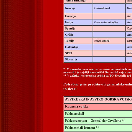
Velika Britanija
Admi
Nemčija
Grossadmiral
Gen
Francija
Amir
Italija
Grande Ammiraglio
Amm
Španija
Capi
Grčija
Arh
Turčija
Büyükamiral
Ora
Holandija
Adm
SFRJ
Admi
Slovenija
* V mirnodobnem času so se nazivi admiralskih činov
mornarici je najvišji mornariški čin maršal vojne mo
** V začetku je slovenska vojska oz.TO Slovenije (od 
Potrebno je še predstaviti generalske-adm
in sicer:
AVSTRIJSKA IN AVSTRO-OGRSKA VOJSK
Kopnena vojska
Feldmarschall
Feldzuegmeister – General der Cavallerie *
Feldmaschall-leutnant **