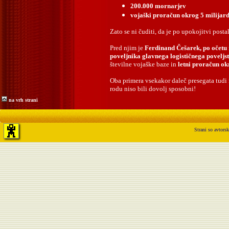
200.000 mornarjev
vojaški proračun okrog 5 milijar
Zato se ni čuditi, da je po upokojitvi post
Pred njim je
Ferdinand Češarek, po očetu
poveljnika glavnega logističnega poveljs
številne vojaške baze in
letni proračun ok
Oba primera vsekakor daleč presegata tudi 
rodu niso bili dovolj sposobni!
na vrh strani
Strani so avtors