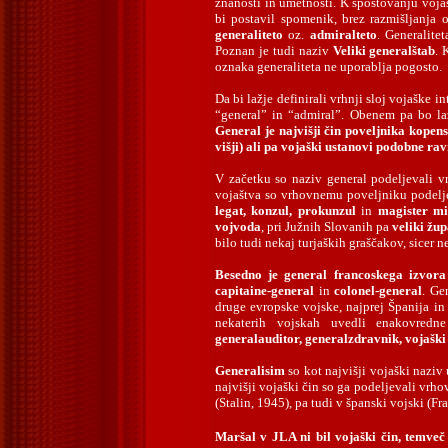
znanosti in umetnosti. K spoštovanju vojaš
bi postavil spomenik, brez razmišljanja
generaliteto
oz.
admiralteto
. Generalite
Poznan je tudi naziv
Veliki generalštab
. 
oznaka generaliteta ne uporablja pogosto.
Da bi lažje definirali vrhnji sloj vojaške
“general” in “admiral”. Obenem pa bo laž
General je najvišji čin poveljnika kopensk
višji) ali pa vojaški ustanovi podobne ra
V začetku so naziv general podeljevali 
vojaštva so vrhovnemu poveljniku podelje
legat, konzul, prokunzul
in
magister mi
vojvoda
, pri Južnih Slovanih pa
veliki žu
bilo tudi nekaj turjaških graščakov, sicer 
Besedno je general francoskega izvora 
capitaine-general
in
colonel-general
. Ge
druge evropske vojske, najprej Španija in 
nekaterih vojskah uvedli enakovredne
generalauditor, generalzdravnik, vojašk
Generalisim
so kot najvišji vojaški naziv
najvišji vojaški čin so ga podeljevali vrh
(Stalin, 1945), pa tudi v španski vojski (Fr
Maršal v JLA ni bil vojaški čin, temveč 