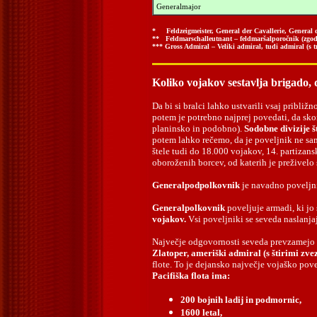
Generalmajor
* Feldzeigmeister, General der Cavallerie, General de
** Feldmarschalleutnant – feldmaršalporočnik (zgod.)
*** Gross Admiral – Veliki admiral, tudi admiral (s tr
Koliko vojakov sestavlja brigado, di
Da bi si bralci lahko ustvarili vsaj pribli
potem je potrebno najprej povedati, da sk
planinsko in podobno).
Sodobne divizije š
potem lahko rečemo, da je poveljnik ne sam
štele tudi do 18.000 vojakov, 14. partizans
oboroženih borcev, od katerih je preživelo
Generalpodpolkovnik
je navadno poveljnik
Generalpolkovnik
poveljuje armadi, ki jo 
vojakov.
Vsi poveljniki se seveda naslanja
Največje odgovornosti seveda prevzamejo ar
Zlatoper, ameriški admiral (s štirimi zv
flote. To je dejansko največje vojaško pov
Pacifiška flota ima:
200 bojnih ladij in podmornic,
1600 letal,