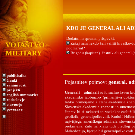
KDO JE GENERAL ALI A
Dodatni in spremni prispevki:
VOJAŠTVO
Zakaj nam nekdo želi vsiliti hrvaško-
podmaršal?
MILITARY
Brigadir (kapitan)–častnik ali general (
publicistika
članki
Pojasnitev pojmov:
general, ad
zanimivosti
projekti
Generali – admirali
so formalno izven krog
english summaries
akademsko izobrazbo (primerljiva doktor
rodoslovje
lahko primerjamo s člani akademije znano
o avtorju
Slovenska akademija znanosti in umetnosti 
povezave
čeprav bi si nekateri to vsekakor zasluži
geofizik, generalpolkovnik Rudolf Hribern
najvišjega ameriškega admirala slovensk
prekinjena. Zato na kraju tudi predlog 
Makedonijo, kjer je bil generalpolkovnik