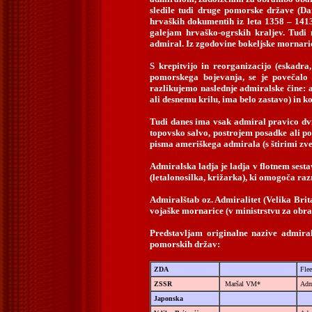
sledile tudi druge pomorske države (Da
hrvaških dokumentih iz leta 1358 – 1413
galejam hrvaško-ogrskih kraljev. Tudi 
admiral. Iz zgodovine bokeljske mornari
S krepitvijo in reorganizacijo (eskadra,
pomorskega bojevanja, se je povečalo t
razlikujemo naslednje admiralske čine:
ali desnemu krilu, ima belo zastavo) in
k
Tudi danes ima vsak admiral pravico dvi
topovsko salvo, postrojem posadke ali po
pisma ameriškega admirala (s štirimi zv
Admiralska ladja je ladja v flotnem sesta
(letalonosilka, križarka), ki omogoča raz
Admiralštab
oz.
Admiralitet
(Velika Brit
vojaške mornarice (v ministrstvu za obra
Predstavljam originalne nazive admiral
pomorskih držav:
ZDA
Fle
ZSSR
Maršal VM*
Admi
Japonska