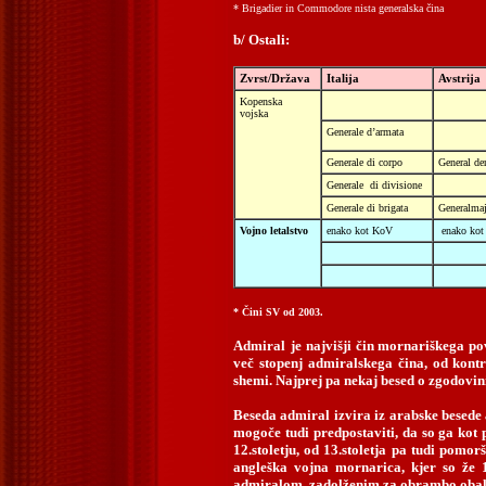
* Brigadier in Commodore nista generalska čina
b/ Ostali:
Zvrst/Država
Italija
Avstrija
Kopenska
vojska
Generale d’armata
Generale di corpo
General der
Generale
di divisione
Generale di brigata
Generalma
Vojno letalstvo
enako kot KoV
enako ko
* Čini SV od 2003.
Admiral
je najvišji čin mornariškega po
več stopenj admiralskega čina, od
kont
shemi. Najprej pa nekaj besed o zgodovin
Beseda
admiral izvira iz arabske besede 
mogoče tudi predpostaviti, da so ga kot 
12.stoletju, od 13.stoletja pa tudi pomo
angleška vojna mornarica, kjer so že
admiralom, zadolženim za obrambo obale, v