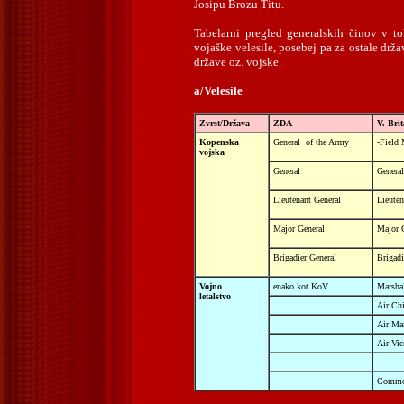
Josipu Brozu Titu.
Tabelarni pregled generalskih činov v t
vojaške velesile, posebej pa za ostale drž
države oz. vojske.
a/Velesile
Zvrst/Država
ZDA
V. Brit
Kopenska
General
of the Army
-Field 
vojska
General
General
Lieutenant General
Lieute
Major General
Major 
Brigadier General
Brigadi
Vojno
enako kot KoV
Marsha
letalstvo
Air Ch
Air Mar
Air Vic
Commo