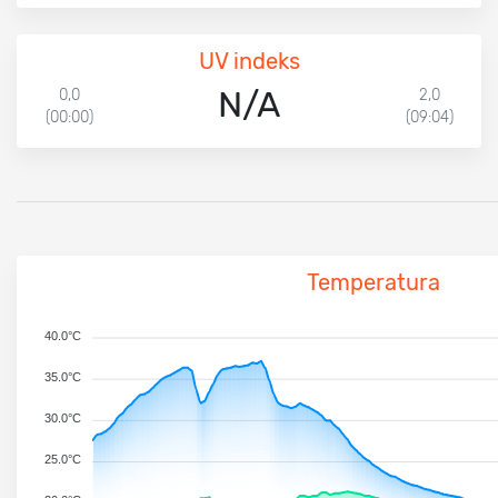
UV indeks
N/A
0,0
2,0
(00:00)
(09:04)
Temperatura
40.0°C
35.0°C
30.0°C
25.0°C