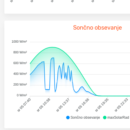
Sončno obsevanje
1000 W/m²
800 W/m²
600 W/m²
400 W/m²
200 W/m²
0 W/m²
sr 05 07:40
sr 05 10:38
sr 05 13:37
sr 05 16:36
sr 05 19:35
sr 05 22:33
Sončno obsevanje
maxSolarRad