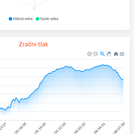
J
Hitrost vetra
Sunki vetra
Zračni tlak
 13:37
sr 05 16:36
sr 05 19:35
sr 05 22:33
če 06 01:32
če 06 04:31
če 06 07:30