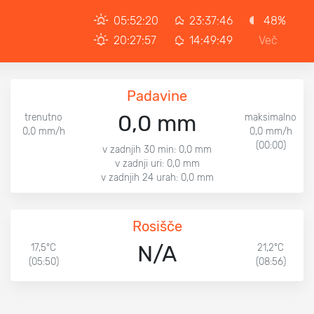
05:52:20
23:37:46
48%
20:27:57
14:49:49
Več
Padavine
0,0 mm
trenutno
maksimalno
0,0 mm/h
0,0 mm/h
(00:00)
v zadnjih 30 min: 0,0 mm
v zadnji uri: 0,0 mm
v zadnjih 24 urah: 0,0 mm
Rosišče
N/A
17,5°C
21,2°C
(05:50)
(08:56)