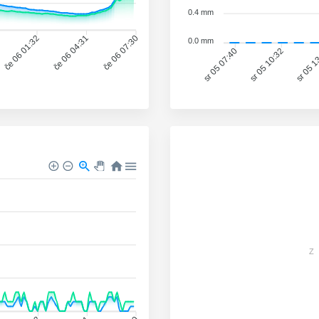
0.4 mm
če 06 01:32
če 06 04:31
če 06 07:30
0.0 mm
sr 05 10:32
sr 05 1
sr 05 07:40
Z