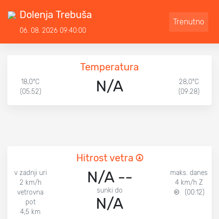
Dolenja Trebuša
Trenutno
06. 08. 2026 09:40:00
Temperatura
N/A
18,0°C
28,0°C
(05:52)
(09:28)
Hitrost vetra
N/A --
v zadnji uri
maks. danes
2 km/h
4 km/h Z
sunki do
vetrovna
(00:12)
N/A
pot
4,5 km