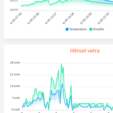
20.0°C
15.0°C
sr 05 07:40
sr 05 10:38
sr 05 13:37
sr 05 16:36
sr 05 19:35
sr 05 22:33
Temperatura
Rosišče
Hitrost vetra
28 km/h
21 km/h
14 km/h
7 km/h
0 km/h