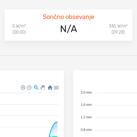
Sončno obsevanje
N/A
0 W/m²
345 W/m²
(00:00)
(09:28)
2.0 mm
1.6 mm
1.2 mm
0.8 mm