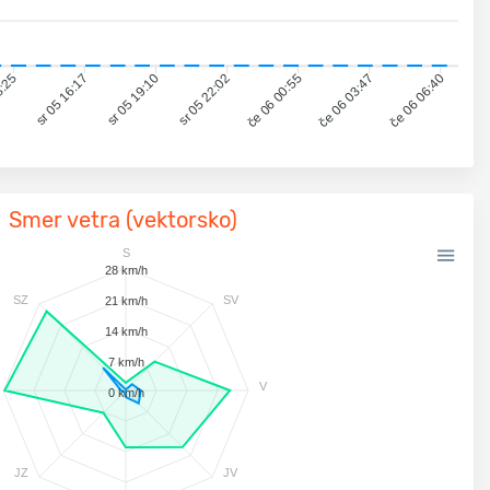
3:25
sr 05 16:17
sr 05 19:10
sr 05 22:02
če 06 00:55
če 06 03:47
če 06 06:40
Smer vetra (vektorsko)
S
28 km/h
SZ
SV
21 km/h
14 km/h
7 km/h
V
0 km/h
JZ
JV