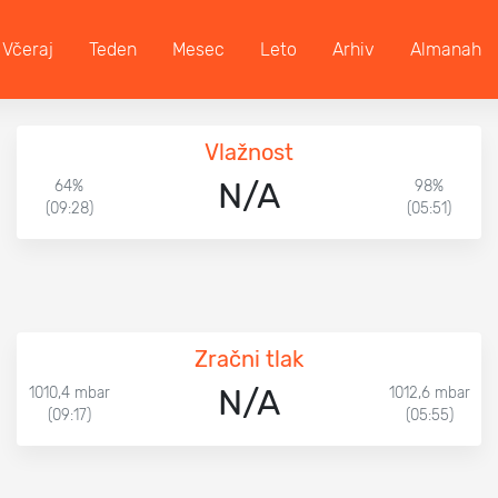
Včeraj
Teden
Mesec
Leto
Arhiv
Almanah
Vlažnost
N/A
64%
98%
(09:28)
(05:51)
Zračni tlak
N/A
1010,4 mbar
1012,6 mbar
(09:17)
(05:55)