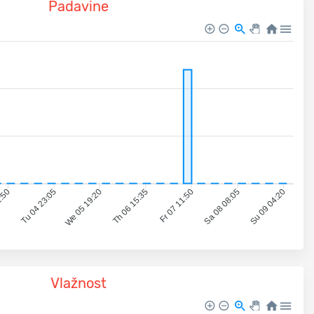
Padavine
2:50
Tu 04 23:05
We 05 19:20
Th 06 15:35
Fr 07 11:50
Sa 08 08:05
Su 09 04:20
Vlažnost