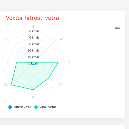
Vektor hitrosti vetra
S
50 km/h
40 km/h
SZ
SV
30 km/h
20 km/h
10 km/h
V
0 km/h
JZ
JV
J
Hitrost vetra
Sunki vetra