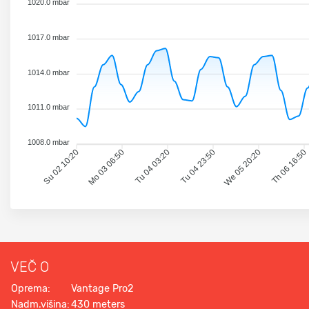
1020.0 mbar
1017.0 mbar
1014.0 mbar
1011.0 mbar
1008.0 mbar
Su 02 10:20
Mo 03 06:50
Tu 04 03:20
Tu 04 23:50
We 05 20:20
Th 06 16:50
VEČ O
Oprema:
Vantage Pro2
Nadm.višina:
430 meters