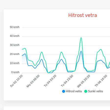
Hitrost vetra
50 km/h
40 km/h
30 km/h
20 km/h
10 km/h
0 km/h
Su 02 10:20
Mo 03 06:50
Tu 04 03:20
Tu 04 23:50
We 05 20:20
Th 06 16:50
Hitrost vetra
Sunki vetra