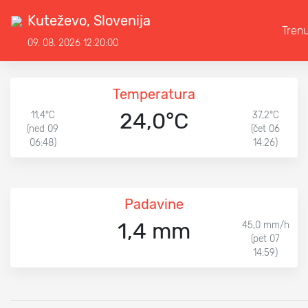
Kuteževo, Slovenija
Tren
09. 08. 2026 12:20:00
Temperatura
24,0°C
11,4°C
37,2°C
(ned 09
(čet 06
06:48)
14:26)
Padavine
1,4 mm
45,0 mm/h
(pet 07
14:59)