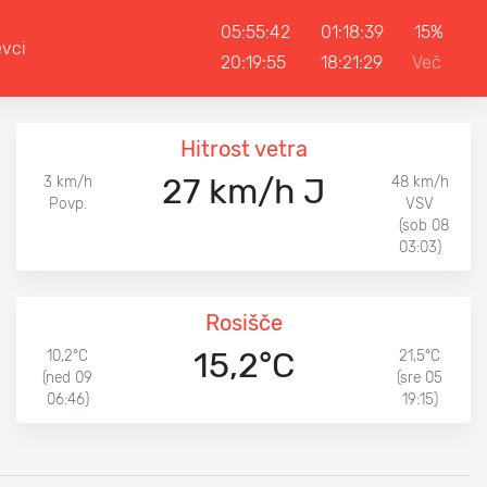
05:55:42
01:18:39
15%
evci
20:19:55
18:21:29
Več
Hitrost vetra
27 km/h J
3 km/h
48 km/h
Povp.
VSV
(sob 08
03:03)
Rosišče
15,2°C
10,2°C
21,5°C
(ned 09
(sre 05
06:46)
19:15)