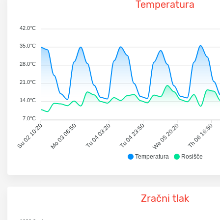
Temperatura
42.0°C
35.0°C
28.0°C
21.0°C
14.0°C
7.0°C
Su 02 10:20
Mo 03 06:50
Tu 04 03:20
Tu 04 23:50
We 05 20:20
Th 06 16:50
Temperatura
Rosišče
Zračni tlak