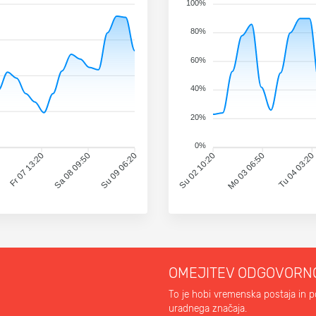
100%
80%
60%
40%
20%
0%
Fr 07 13:20
Sa 08 09:50
Su 09 06:20
Su 02 10:20
Mo 03 06:50
Tu 04 03:2
OMEJITEV ODGOVORN
To je hobi vremenska postaja in p
uradnega značaja.